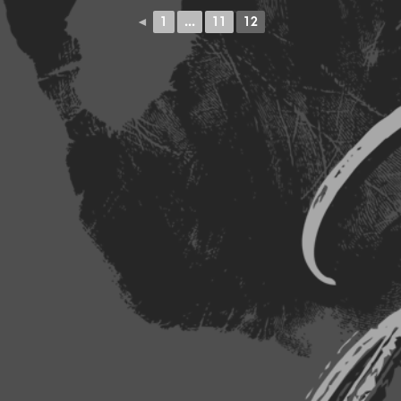
◄
1
...
11
12